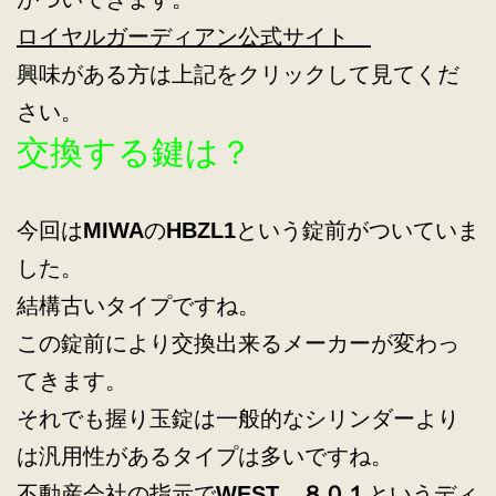
ロイヤルガーディアン公式サイト
興味がある方は上記をクリックして見てくだ
さい。
交換する鍵は？
今回は
MIWA
の
HBZL1
という錠前がついていま
した。
結構古いタイプですね。
この錠前により交換出来るメーカーが変わっ
てきます。
それでも握り玉錠は一般的なシリンダーより
は汎用性があるタイプは多いですね。
不動産会社の指示で
WEST ８０１
というディ