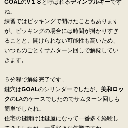
GOAL
の
V１８
と呼ばれる
ディンプルキー
です
ね。
練習ではピッキングで開けたこともあります
が、ピッキングの場合には時間が掛かりすぎ
ることと、開けられない可能性も高いため、
いつものごとくサムターン回しで解錠してい
きます。
５分程で解錠完了です。
鍵穴は
GOAL
のシリンダーでしたが、
美和ロッ
ク
のLAのケースでしたのでサムターン回しも
簡単でしたね。
住宅の鍵開けは鍵屋になって一番多く経験し