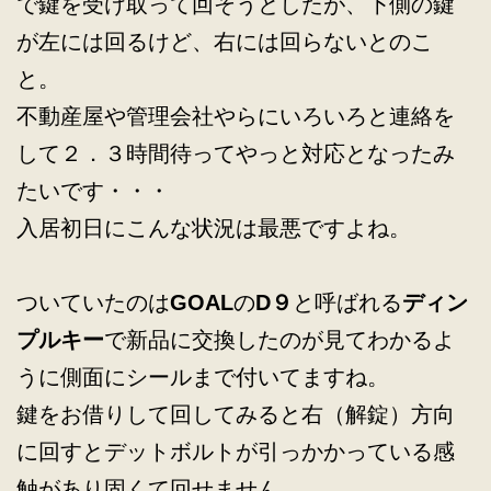
で鍵を受け取って回そうとしたが、下側の鍵
が左には回るけど、右には回らないとのこ
と。
不動産屋や管理会社やらにいろいろと連絡を
して２．３時間待ってやっと対応となったみ
たいです・・・
入居初日にこんな状況は最悪ですよね。
ついていたのは
GOAL
の
D９
と呼ばれる
ディン
プルキー
で新品に交換したのが見てわかるよ
うに側面にシールまで付いてますね。
鍵をお借りして回してみると右（解錠）方向
に回すとデットボルトが引っかかっている感
触があり固くて回せません。