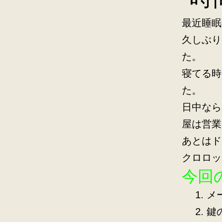
最近睡眠
久しぶり
た。
寝てる時
た。
日中なら
屋は営業
あとはド
クロロッ
今回
メ
鍵