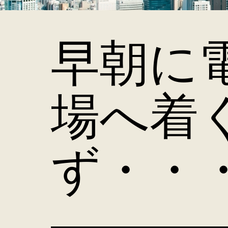
早朝に
場へ着
ず・・