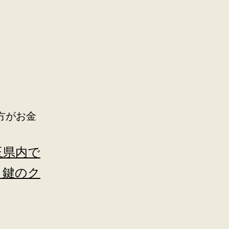
方がお金
玉県内で
・鍵のク