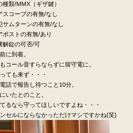
の種類/MMX（ギザ鍵）
アスコープの有無/なし
犯サムターンの有無/なし
アポストの有無/あり
壊解錠の可否/可
前に到着。
もコール音すらならずに留守電に。
っても来ず・・・
電話で報告し待つこと10分。
にいたとのこと。
てるなら守ってほしいですよね・・・
ンセルにならなかっただけマシですかね(笑)