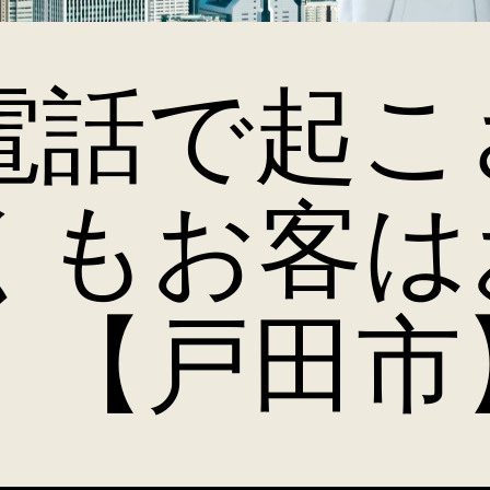
電話で起こ
くもお客は
・【戸田市