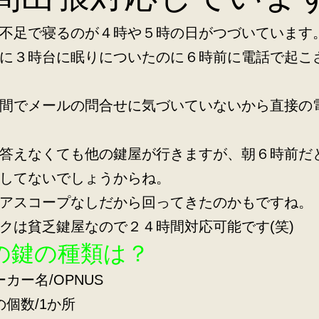
不足で寝るのが４時や５時の日がつづいています
に３時台に眠りについたのに６時前に電話で起こ
間でメールの問合せに気づいていないから直接の
答えなくても他の鍵屋が行きますが、朝６時前だ
してないでしょうからね。
アスコープなしだから回ってきたのかもですね。
クは貧乏鍵屋なので２４時間対応可能です(笑)
の鍵の種類は？
ーカー名/OPNUS
の個数/1か所