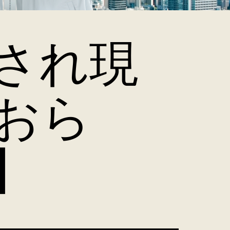
され現
おら
】