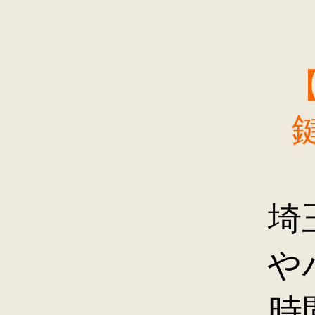
埼
や
時