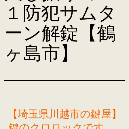
１防犯サムタ
ーン解錠【鶴
ヶ島市】
【埼玉県川越市の鍵屋】
鍵のクロロックです。