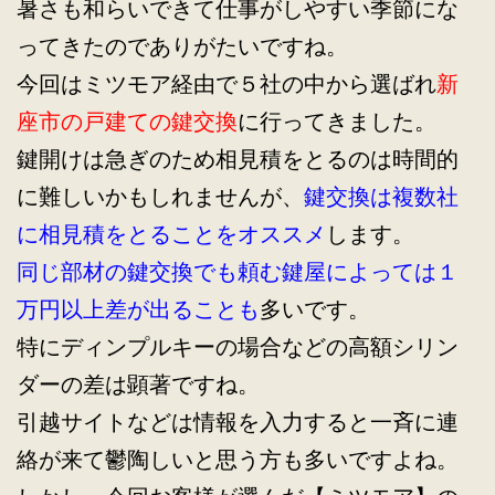
暑さも和らいできて仕事がしやすい季節にな
ってきたのでありがたいですね。
今回はミツモア経由で５社の中から選ばれ
新
座市の戸建ての鍵交換
に行ってきました。
鍵開けは急ぎのため相見積をとるのは時間的
に難しいかもしれませんが、
鍵交換は複数社
に相見積をとることをオススメ
します。
同じ部材の鍵交換でも頼む鍵屋によっては１
万円以上差が出ることも
多いです。
特にディンプルキーの場合などの高額シリン
ダーの差は顕著ですね。
引越サイトなどは情報を入力すると一斉に連
絡が来て鬱陶しいと思う方も多いですよね。