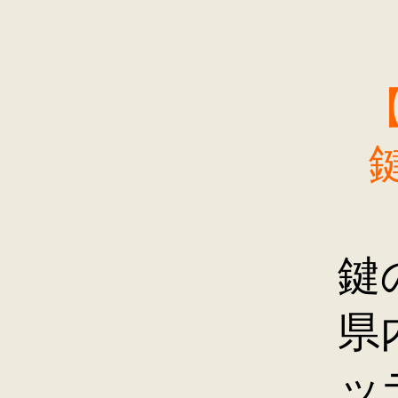
鍵
県
ッ