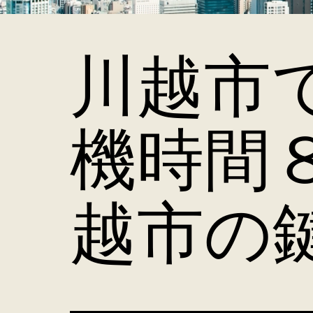
川越市
機時間
越市の