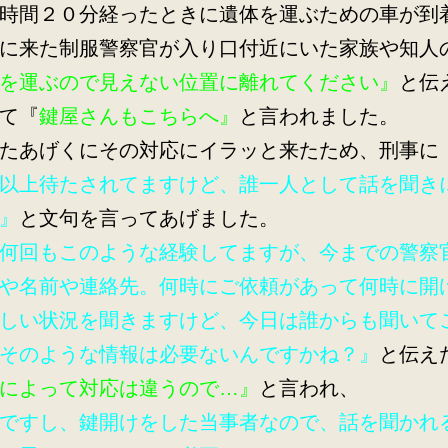
時間２０分経ったときに遺体を運ぶための車が到
に来た制服警察官が入り口付近にいた家族や知人
を運ぶので見えない位置に離れてください』
と伝
て『
鍵屋さんもこちらへ』
と言われました。
たあげくにその対応にイラッと来たため、刑事に
以上待たされてますけど、誰一人として話を聞き
』
と文句を言ってあげました。
何回もこのような経験してますが、今までの警察
や名前や連絡先。何時にご依頼があって何時に開
しい状況を聞きますけど、今日は誰からも聞いて
そのような情報は必要ないんですかね？』
と伝え
によって対応は違うので…』
と言われ、
ですし、鍵開けをした当事者なので、話を聞かれ