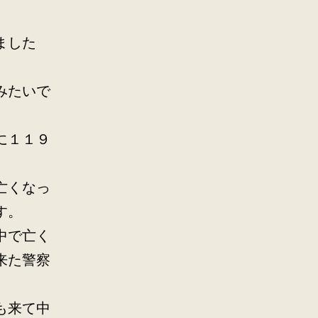
ました
みたいで
に１１９
亡くなっ
す。
中で亡く
来た警察
も来て中