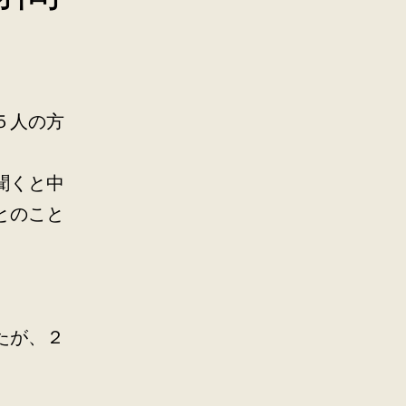
。
５人の方
聞くと中
とのこと
たが、２