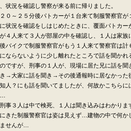
、状況を確認し警察が来る前に帰りました。
２０～２５分後パトカーが１台来て制服警察官が
に状況を確認をしはじめたときに、覆面パトカー
が４人来て３人が部屋の中を確認し、１人は家族
後バイクで制服警察官がもう１人来て警察官は計
にならないように少し離れたところで話を聞かれ
のですが、刑事の１人が、現場に居た兄に話を聞
き→大家に話を聞き→その後通報時に居なかった
知人？にも話を聞いてましたが、何故かこちらに
…
刑事３人は中で検死、１人は聞き込みはわかりま
にきた制服警察官は姿は見えず…建物の中で何か
ませんが…