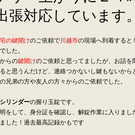
出張対応しています
宅の鍵開け
のご依頼で
川越市
の現場へ到着すると
でした。
からの
鍵開け
のご依頼と思ってましたが、お話を
ると思うんだけど、連絡つかないし鍵もないから
の兄弟の方や友人の方々からのご依頼でした。
シリンダー
の握り玉錠です。
明をして、身分証を確認し、解錠作業に入りまし
ました！過去最高記録かもです