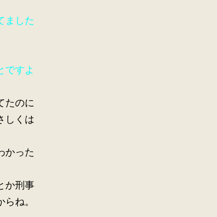
てました
とですよ
てたのに
さしくは
わかった
とか刑事
からね。