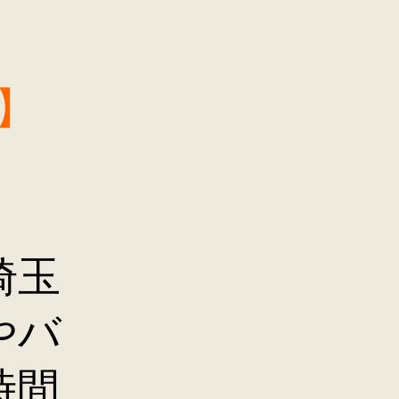
】
。
埼玉
やバ
時間