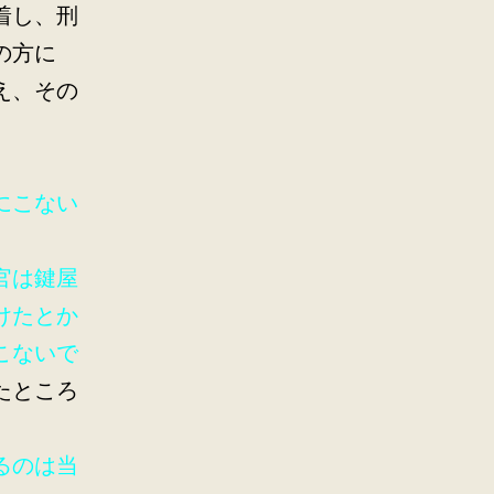
着し、刑
の方に
え、その
にこない
官は鍵屋
けたとか
こないで
たところ
るのは当