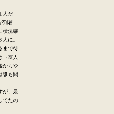
１人だ
が到着
に状況確
６人に。
るまで待
き→友人
後からや
は誰も聞
すが、最
してたの