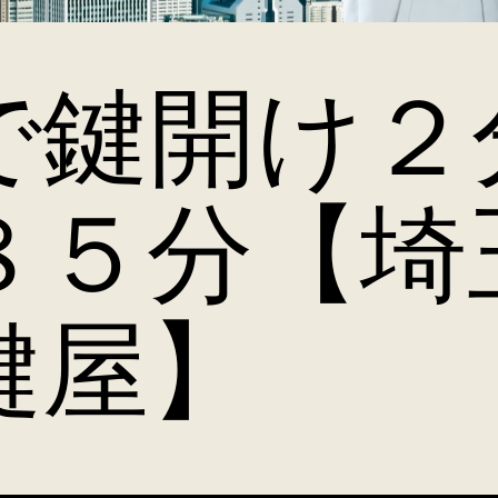
で鍵開け２
８５分【埼
鍵屋】