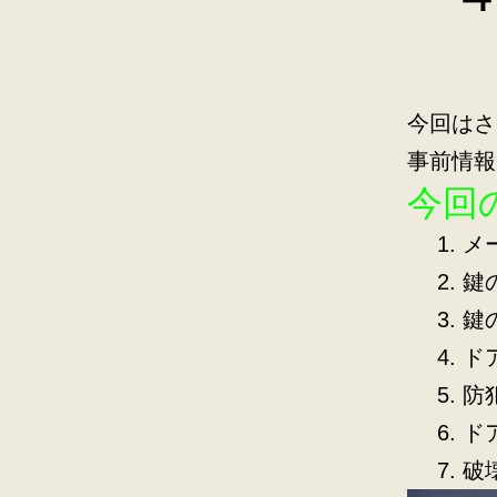
今回はさ
事前情報
今回
メ
鍵
鍵
ド
防
ド
破