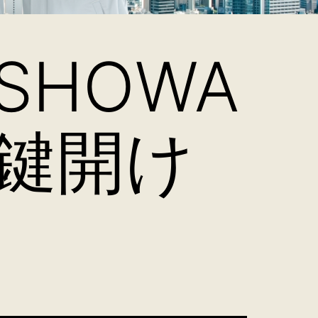
HOWA
鍵開け