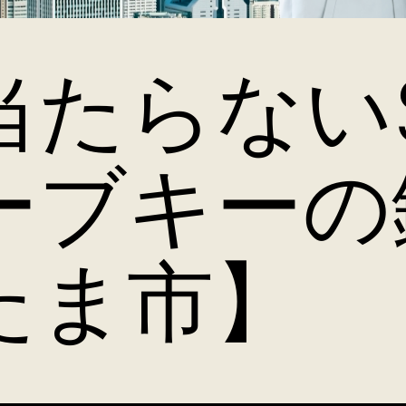
当たらないS
ーブキーの
たま市】