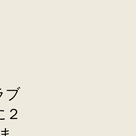
ラブ
に２
ま