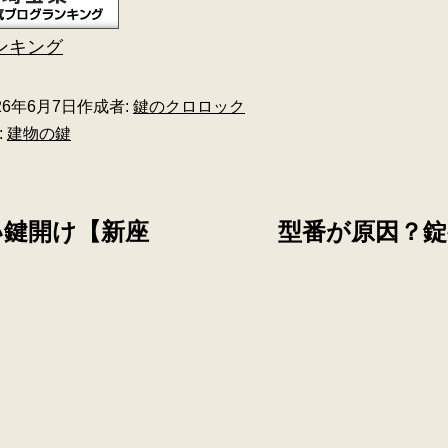
ンキング
26年6月7日
作成者:
鍵のクロロック
:
建物の鍵
い鍵開け【新座
型番が原因？