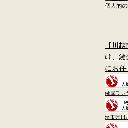
個人的の
【川越
け、鍵
にお任
鍵屋ラン
埼玉県川