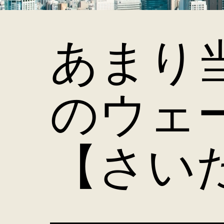
あまり
のウェ
【さい