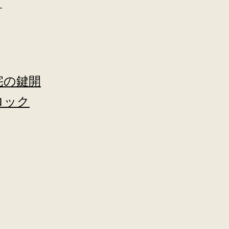
す
宅の鍵開
ロック