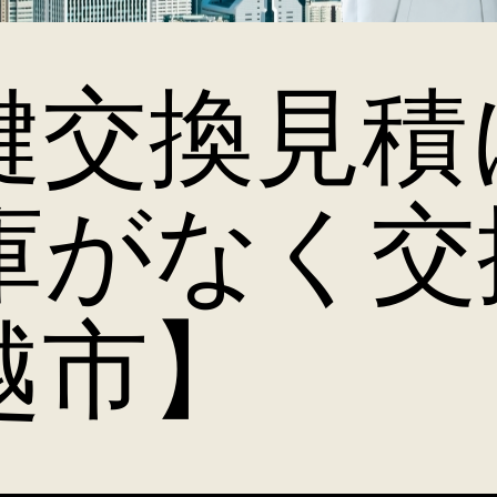
鍵交換見積
庫がなく交
越市】