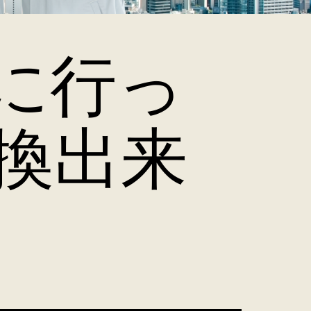
に行っ
換出来