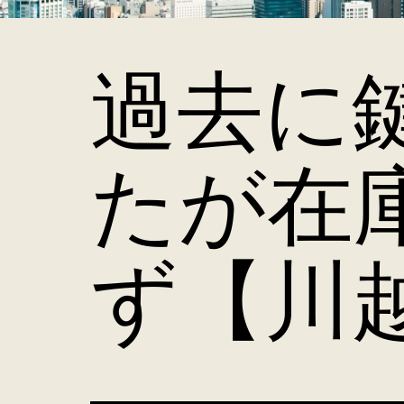
過去に
たが在
ず【川