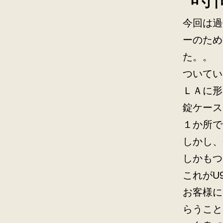
今回は過
ーのため
た。。
ついてい
ＬＡに形
錠ケース
１か所で
しかし、
しかもつ
これがU
お客様に
らうこと