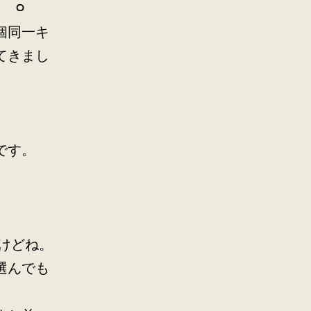
個同一キ
てきまし
です。
けどね。
選んでも