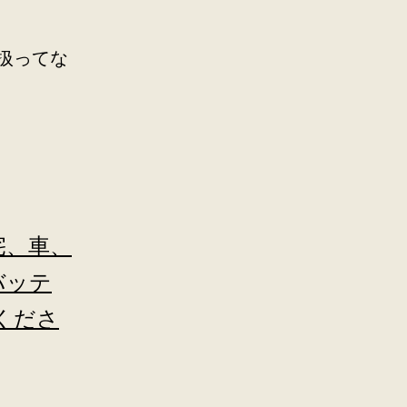
扱ってな
。
宅、車、
バッテ
くださ