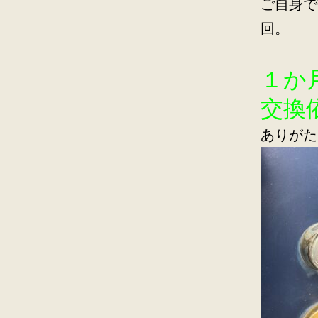
ご自身で
回。
１か
交換
ありがた