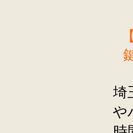
埼
や
時