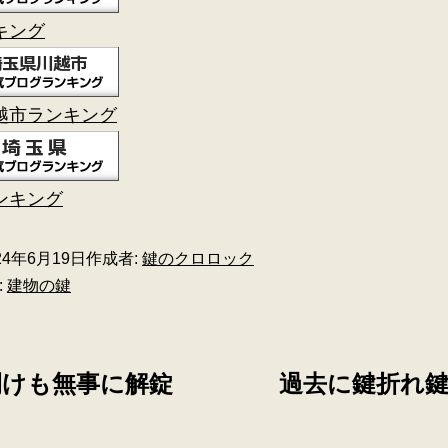
キング
越市ランキング
ンキング
24年6月19日
作成者:
鍵のクロロック
:
建物の鍵
開けも無事に解錠
過去に鍵折れ