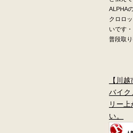
ALPH
クロロッ
いです・
普段取り
【川越
バイク
リー上
い。