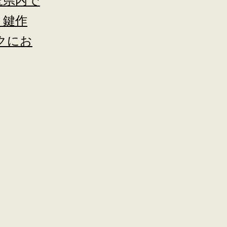
玉県内で
、鍵作
クにお