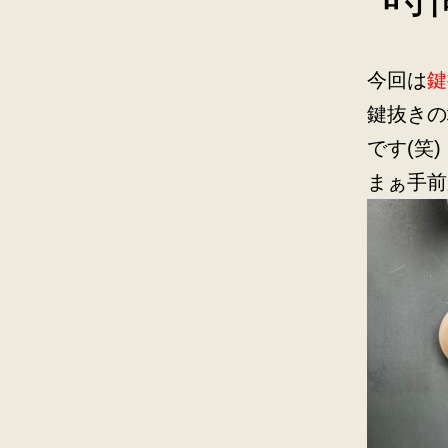
今回は
鍵
鍵抜きの
です(笑)
まぁ手前