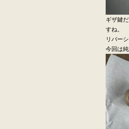
ギザ鍵だ
すね。
リバーシ
今回は純