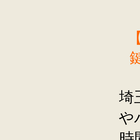
埼
や
時