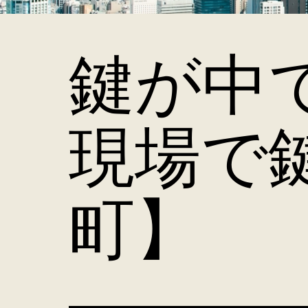
鍵が中
現場で
町】