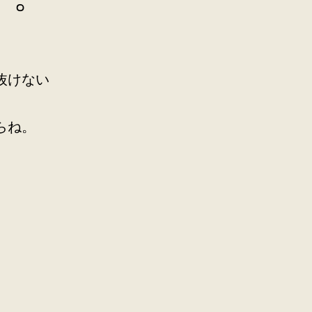
抜けない
らね。