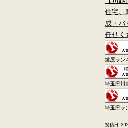
【川越
住宅、
成・バ
任せく
鍵屋ラン
埼玉県川
埼玉県ラ
投稿日:
20