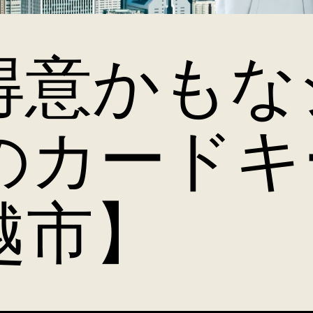
得意かもな
のカードキ
越市】