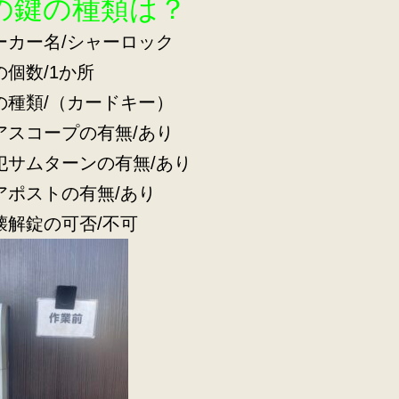
の鍵の種類は？
ーカー名/シャーロック
の個数/1か所
の種類/（カードキー）
アスコープの有無/あり
犯サムターンの有無/あり
アポストの有無/あり
壊解錠の可否/不可