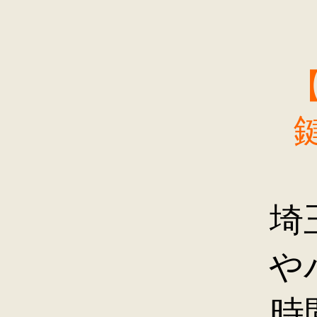
埼
や
時