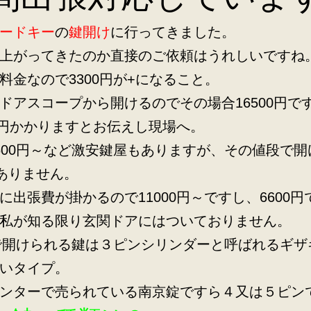
ードキー
の
鍵開け
に行ってきました。
上がってきたのか直接のご依頼はうれしいですね
料金なので3300円が+になること。
ドアスコープから開けるのでその場合16500円で
00円かかりますとお伝えし現場へ。
600円～など激安鍵屋もありますが、その値段で開
％ありません。
に出張費が掛かるので11000円～ですし、6600円
私が知る限り玄関ドアにはついておりません。
円で開けられる鍵は３ピンシリンダーと呼ばれるギザ
いタイプ。
ンターで売られている南京錠ですら４又は５ピンで