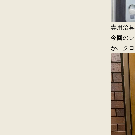
専用治具
今回のシ
が、クロ