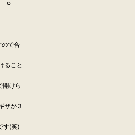
。
すので合
けること
で開けら
ギザが３
す(笑)