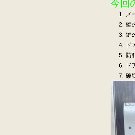
今回
メ
鍵
鍵
ド
防
ド
破