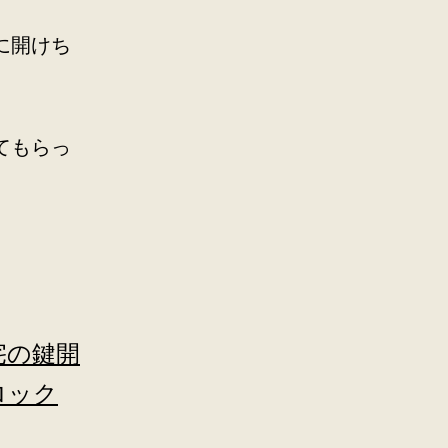
に開けち
てもらっ
宅の鍵開
ロック