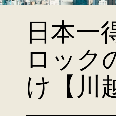
日本一
ロック
け【川