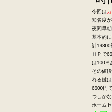
今回は
カ
知名度が
夜間早朝
基本的に
計198
ＨＰで6
は100
その値段
れる鍵は
6600
つしかな
ホームセ