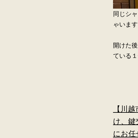
同じシャ
ゃいます
開けた後
ている１
【川越
け、鍵
にお任