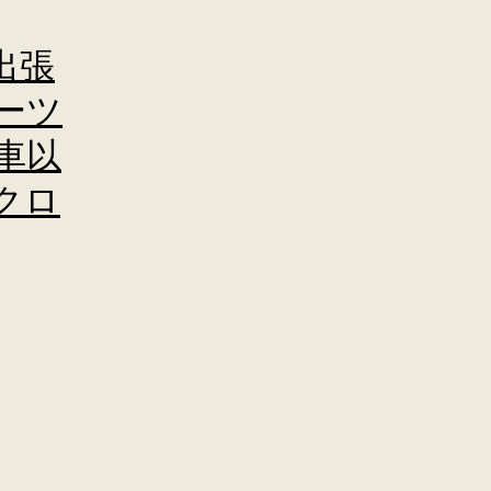
出張
ーツ
車以
クロ