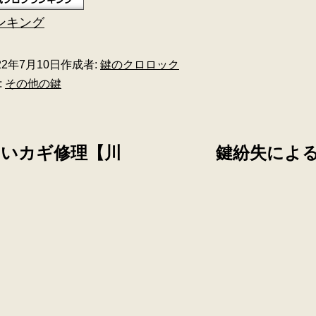
ンキング
22年7月10日
作成者:
鍵のクロロック
:
その他の鍵
らいカギ修理【川
鍵紛失によ