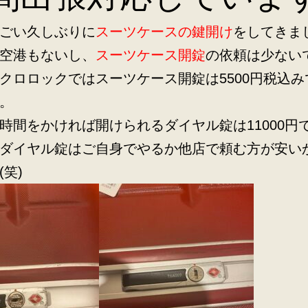
ごい久しぶりに
スーツケースの鍵開け
をしてきま
空港もないし、
スーツケース開錠
の依頼は少ない
クロロックではスーツケース開錠は5500円税込み
。
時間をかければ開けられるダイヤル錠は11000円
ダイヤル錠はご自身でやるか他店で頼む方が安い
(笑)