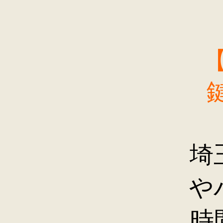
埼
や
時