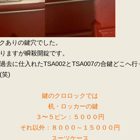
ークありの鍵穴でした。
りますが瞬殺開錠です。
過去に仕入れたTSA002とTSA007の合鍵どこへ
(笑)
鍵のクロロックでは
机・ロッカーの鍵
３〜５ピン：５０００円
それ以外：８０００～１５０００円
スーツケース