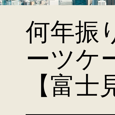
何年振
ーツケ
【富士