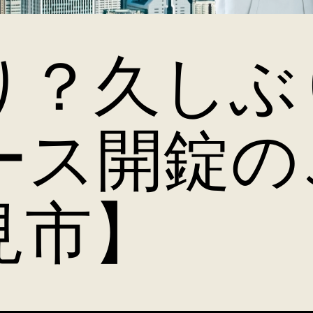
り？久しぶ
ース開錠の
見市】