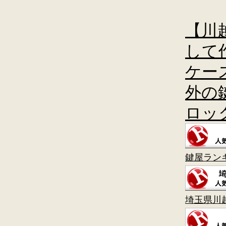
【川
して
ケー
外の
ロッ
鍵屋ラン
埼玉県川