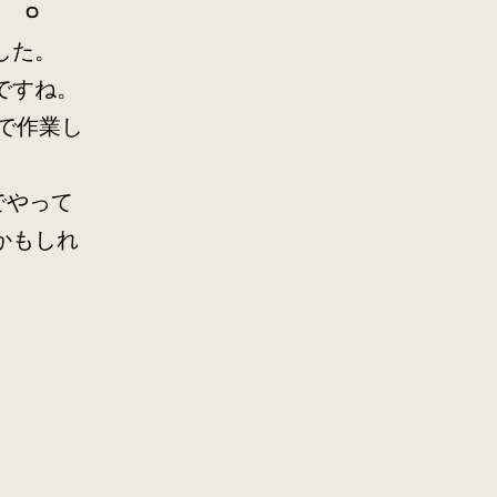
した。
ですね。
で作業し
でやって
かもしれ