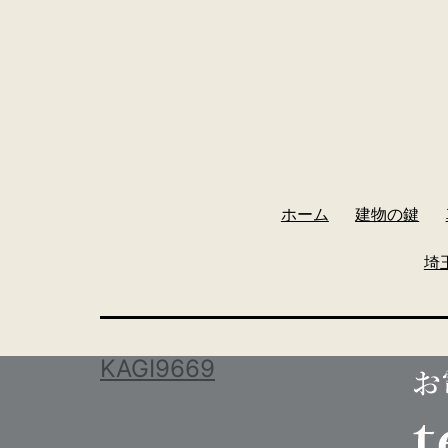
ホーム
建物の鍵
埼
KAGI9669