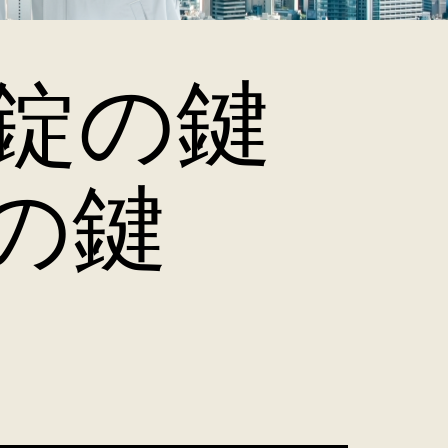
錠の鍵
の鍵