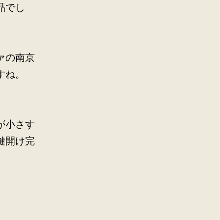
品でし
ァの南京
すね。
が小さす
鍵開け完