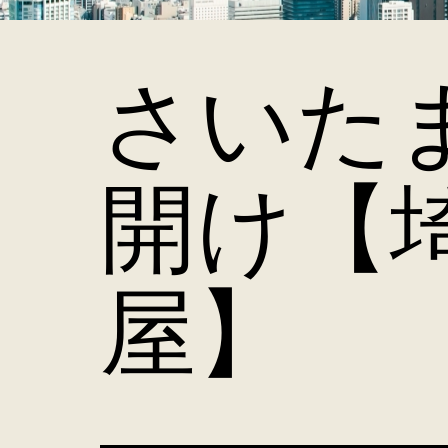
さいた
開け【
屋】