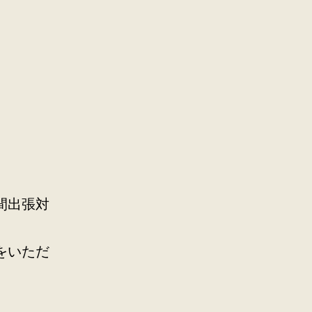
】
。
間出張対
をいただ